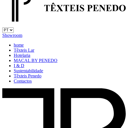
Showroom
home
Têxteis Lar
Hotelaria
MACAL BY PENEDO
I & D
Sustentabilidade
Têxteis Penedo
Contactos