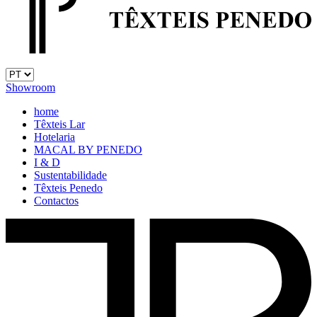
Showroom
home
Têxteis Lar
Hotelaria
MACAL BY PENEDO
I & D
Sustentabilidade
Têxteis Penedo
Contactos