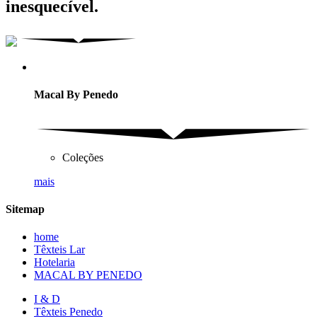
inesquecível.
Macal By Penedo
Coleções
mais
Sitemap
home
Têxteis Lar
Hotelaria
MACAL BY PENEDO
I & D
Têxteis Penedo