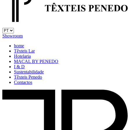
Showroom
home
Têxteis Lar
Hotelaria
MACAL BY PENEDO
I & D
Sustentabilidade
Têxteis Penedo
Contactos