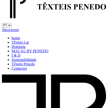
Showroom
home
Têxteis Lar
Hotelaria
MACAL BY PENEDO
I & D
Sustentabilidade
Têxteis Penedo
Contactos