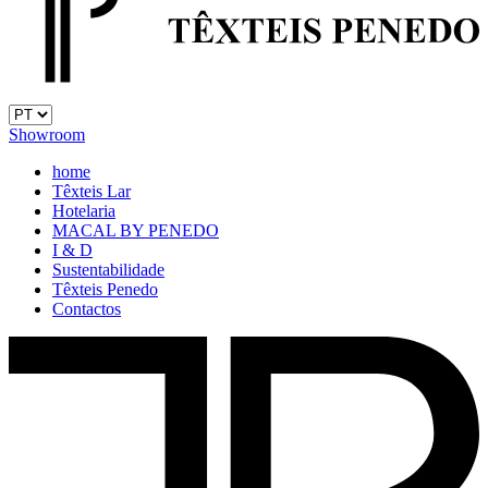
Showroom
home
Têxteis Lar
Hotelaria
MACAL BY PENEDO
I & D
Sustentabilidade
Têxteis Penedo
Contactos