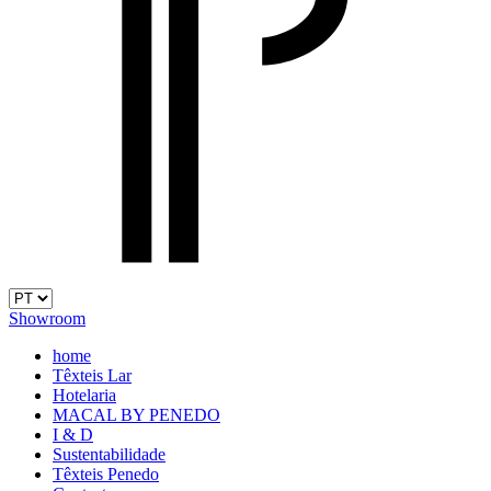
Showroom
home
Têxteis Lar
Hotelaria
MACAL BY PENEDO
I & D
Sustentabilidade
Têxteis Penedo