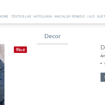
HOME
TÊXTEIS LAR
HOTELARIA
MACAL BY PENEDO
I & D
SUS
Decor
D
Ar